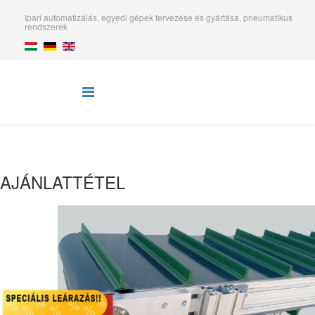
Ipari automatizálás, egyedi gépek tervezése és gyártása, pneumatikus
rendszerek
AJÁNLATTÉTEL