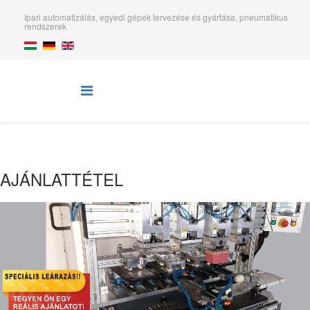
Ipari automatizálás, egyedi gépek tervezése és gyártása, pneumatikus
rendszerek
AJÁNLATTÉTEL