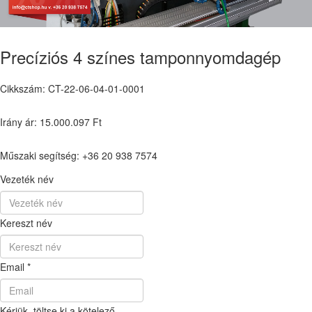
Precíziós 4 színes tamponnyomdagép
Cikkszám: CT-22-06-04-01-0001
Irány ár: 15.000.097 Ft
Műszaki segítség: +36 20 938 7574
Vezeték név
Kereszt név
Email
*
Kérjük, töltse ki a kötelező