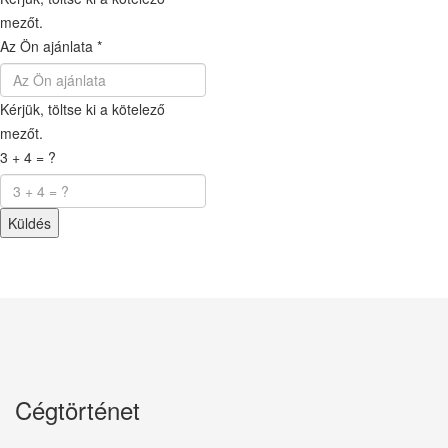
mezőt.
Az Ön ajánlata
*
Kérjük, töltse ki a kötelező
mezőt.
3 + 4 = ?
Küldés
Cégtörténet